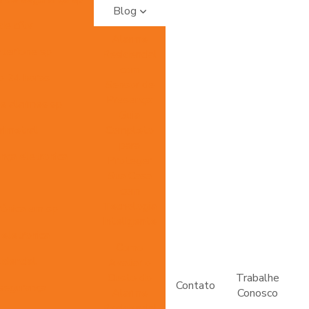
Blog
de cftv
Alarme
nterfone sp
Residencial
com
o 24 horas
Sensor de
Presença:
e alarmes sp
Guia
rimetral
Completo
para
nça eletronica
Proteger
Sua Casa
com
Tecnologia
rônica em sp
Inteligente
 eletronica
Como
idencial
Avaliar o
Custo do
Trabalhe
Contato
segurança
Alarme
Conosco
Residencial