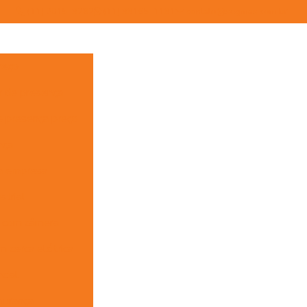
(11) 2015-9282
(11) 99165-1191
contato@segmas.com.br
reço
r de presença
e presença preço
nça
a empresa
strial
l com câmera
m cerca elétrica
ncial
gurança