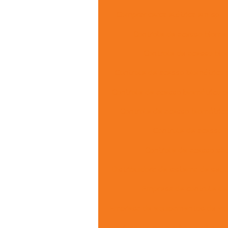
Comprar cerca elétrica em sp
Controle de acesso biometr
Controle de acesso bio
Controle de acesso biométrico 
Controle de acesso biométrico p
Controle de acesso biométrico
Controle de acesso f
Controle de acesso são
Distribuidora de sistema de segu
Empresa de controle de
Empresa de equipamentos de vigil
Empresa de instalação de câmera