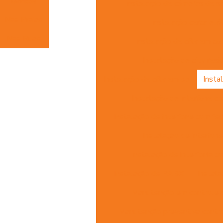
Bancos
Instalação de câmeras de s
Nas Praias
Instalação cerca elét
Nas Ruas
Instalação de cftv em co
Instalação de cftv resi
Instalação de cftv em sp
Insta
Instalação de interfone c
Instalação de interfone com fec
Instalação de interfon
Instalação de interfonia c
Instalação de PABX
Instala
Manutenção em controle 
Manutenção preventiva contr