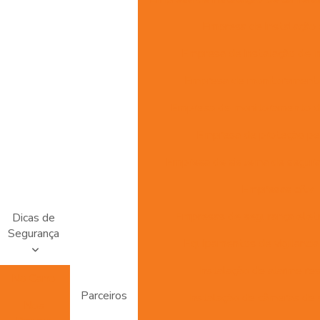
Empresa de instalação 
Empresa de instalação de i
Empresa de monitorament
Empresa de monitoramento d
Empresa de proteção pe
Empresa de sistema de segura
Empresas cftv
Empresas de segurança elet
Dicas de
Segurança
Equipamentos de vigilancia
Instalação de alarme res
No Carro
Parceiros
Instalação de câmeras de 
Nos