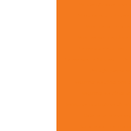
Manutenção sistema de s
Monitoramento 24h para i
Monitoramento de ca
Monitoramento vigilância 
Portaria eletrônica para c
Portaria remota 24 horas
Pro
Proteção perimetral
Segurança eletrônica para 
Segurança eletrônica sã
Serviço de instalação de câmer
Sistema camera de seg
Sistema eletronico de s