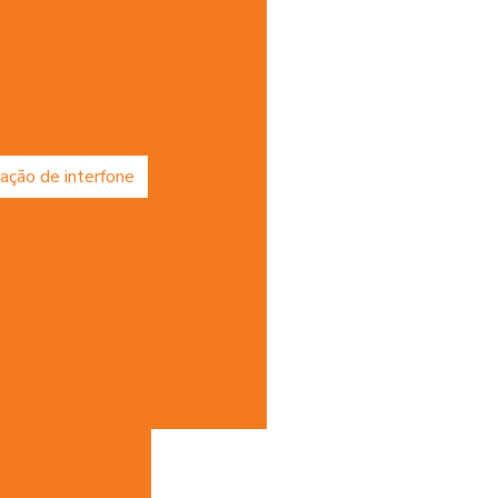
egurança sp
e Escolher
a Melhor
rica
Opção para
ndomínio
sua
Segurança
dencial
Tudo o
lação de interfone
Que Você
Precisa
om câmera
Saber Para
hadura elétrica
Escolher
Câmeras
e preço
de
Segurança
ondominial
Eficazes
para Sua
ção pabx preço
Casa
de acesso
ole de acesso