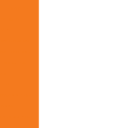
Comprar cftv
ia digital
métrico
para academias
ara condomínios
 para escolas
acial
 paulo
rança eletronica
 acesso
ancia eletronica
s de segurança sp