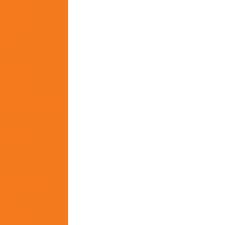
egurança
ndústrias
meras
eletrônica
ondomínios
teção perimetral
 sp
condomínios
o paulo
as de segurança
urança
egurança