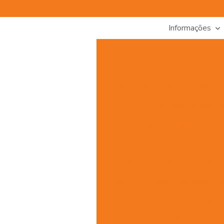
Informações
Alarme residencial p
Alarme residencial com senso
Alarme residencial com sensor d
Câmeras de segura
Câmeras de segurança par
Central de alarme indu
Central de alarme residencia
Central de alarme residencial co
Cerca elétrica reside
Comprar câmeras de se