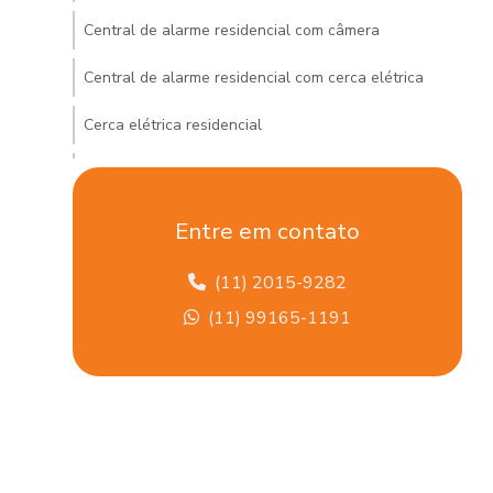
Central de alarme residencial com câmera
Central de alarme residencial com cerca elétrica
Cerca elétrica residencial
Comprar câmeras de segurança
Comprar cerca elétrica em sp
Entre em contato
Comprar cftv
(11) 2015-9282
Controle de acesso biometria digital
(11) 99165-1191
Controle de acesso biométrico
Controle de acesso biométrico para academias
Controle de acesso biométrico para condomínios