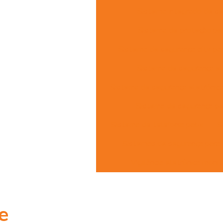
Sistema integrado de s
Sistema de proteção pe
Sistema de segurança cftv pa
Sistema de segurança el
Sistema de segurança eletrônic
Sistema de segurança pe
Sistema de telefonia pabx
S
Sistemas de segurança para
Vigilância eletrônica mon
e