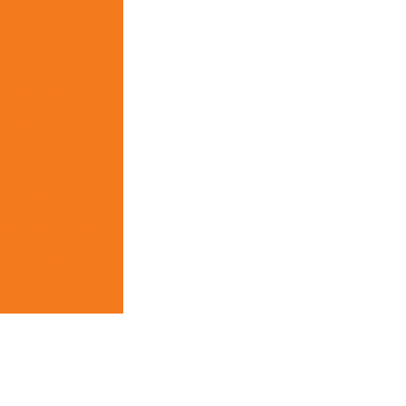
egurança
rimetral
ra condomínio
etrônica
a para empresas
rimetral
istemas de cftv
 condominios
itoramento